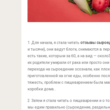
1. Для начала, я стала читать
отзывы сырое
и тысячи), они ведут блоги, снимаются в пер
есть такие, которым за 60, а на вид — около
их родители умирали от рака или просто он
перехода на сыроедение осознали, как плох
приготовленной на огне еды, особенно после
тяжесть; проблем с пищеварением была масс
коробки дома…
2. Затем я стала читать о пищеварении и о т
мы едим правильно (сыроедение, раздельно