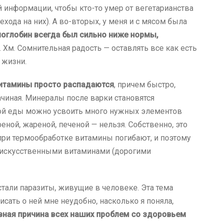
й информации, чтобы кто-то умер от вегетарианства
хода на них). А во-вторых, у меня и с мясом была
оглобин всегда был сильно ниже нормы,
Хм. Сомнительная радость — оставлять все как есть
 жизни.
витамины просто распадаются
, причем быстро,
начиная. Минералы после варки становятся
сырой еды можно усвоить много нужных элементов
реной, жареной, печеной — нельзя. Собственно, это
о при термообработке витамины погибают, и поэтому
искусственными витаминами (дорогими
тали паразиты, живущие в человеке. Эта тема
исать о ней мне неудобно, насколько я поняла,
авная причина всех наших проблем со здоровьем