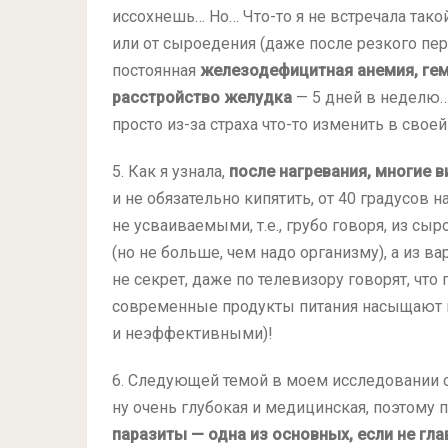
иссохнешь… Но… Что-то я не встречала тако
или от сыроедения (даже после резкого пере
постоянная
железодефицитная анемия, гем
расстройство желудка
— 5 дней в неделю… 
просто из-за страха что-то изменить в своей
5. Как я узнала,
после нагревания, многие 
и не обязательно кипятить, от 40 градусов 
не усваиваемыми, т.е., грубо говоря, из 
(но не больше, чем надо организму), а из ва
не секрет, даже по телевизору говорят, чт
современные продукты питания насыщают 
и неэффективными)!
6. Следующей темой в моем исследовании с
ну очень глубокая и медицинская, поэтому п
паразиты — одна из основных, если не гл