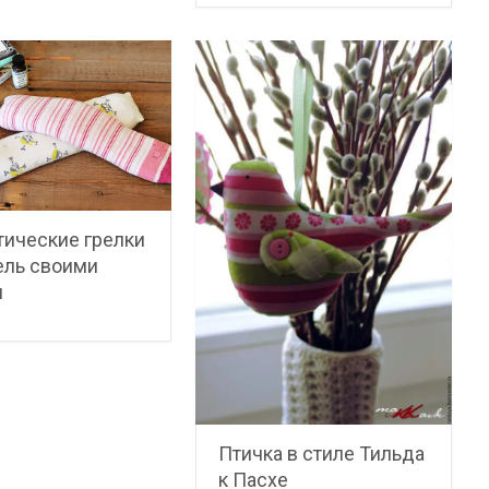
ические грелки
ель своими
и
Птичка в стиле Тильда
к Пасхе