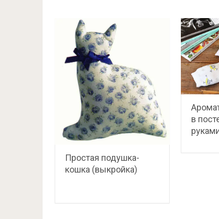
Аромат
в пост
рукам
Простая подушка-
кошка (выкройка)