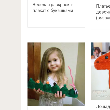
Веселая раскраска-
Платье
плакат с букашками
девочк
(вязан
Лошад