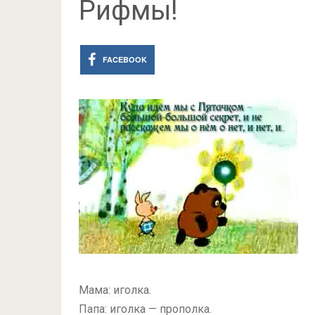
Рифмы!
FACEBOOK
Мама: иголка.
Папа: иголка — прополка.