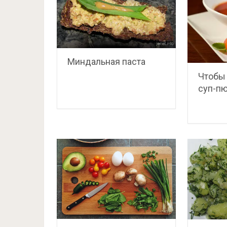
Миндальная паста
Чтобы 
суп-п