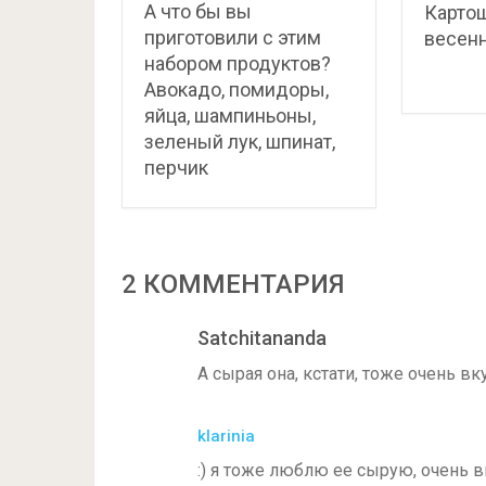
А что бы вы
Картош
приготовили с этим
весен
набором продуктов?
Авокадо, помидоры,
яйца, шампиньоны,
зеленый лук, шпинат,
перчик
2 КОММЕНТАРИЯ
Satchitananda
А сырая она, кстати, тоже очень вк
klarinia
:) я тоже люблю ее сырую, очень в