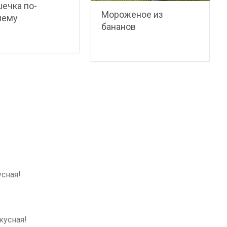
ечка по-
Мороженое из
нему
бананов
усная!
кусная!