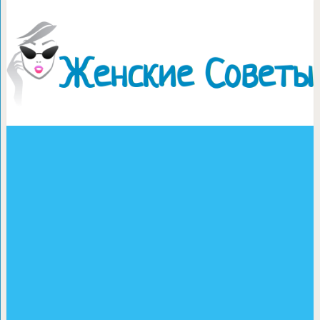
Как спасти засохший или нек