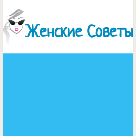
Крыска-сюрпризка (шьем с