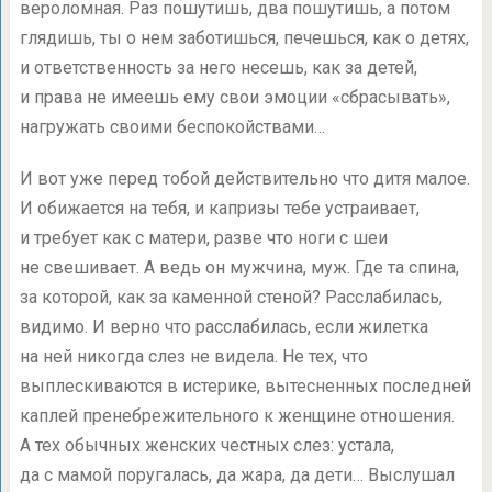
вероломная. Раз пошутишь, два пошутишь, а потом
глядишь, ты о нем заботишься, печешься, как о детях,
и ответственность за него несешь, как за детей,
и права не имеешь ему свои эмоции «сбрасывать»,
нагружать своими беспокойствами…
И вот уже перед тобой действительно что дитя малое.
И обижается на тебя, и капризы тебе устраивает,
и требует как с матери, разве что ноги с шеи
не свешивает. А ведь он мужчина, муж. Где та спина,
за которой, как за каменной стеной? Расслабилась,
видимо. И верно что расслабилась, если жилетка
на ней никогда слез не видела. Не тех, что
выплескиваются в истерике, вытесненных последней
каплей пренебрежительного к женщине отношения.
А тех обычных женских честных слез: устала,
да с мамой поругалась, да жара, да дети… Выслушал