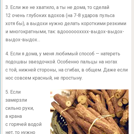
3. Если же не хватило, а ты не дома, то сделай
12 очень глубоких вдохов (на
7-8
ударов пульса
хотя бы), а выдохи нужно делать короткими резкими
и многократными, так: вдоооооохххх-выдох-выдох-
выдох-выдох…
4. Если я дома, у меня любимый способ — натереть
подошвы звездочкой. Особенно пальцы на ногах
с той, нижней стороны, на сгибах, в общем. Даже если
нос совсем красный, не простыну.
5. Если
замерзли
сильно руки,
а крана
с горячей водой
нет, то нужно