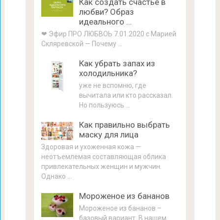
Как создать счастье в
любви? Образ
идеального …
❤ Эфир ПРО ЛЮБВОЬ 7.01.2020 с Марией
Скляревской — Почему …
Как убрать запах из
холодильника?
уже не вспомню, где
вычитала или кто рассказал.
Но пользуюсь …
Как правильно выбрать
маску для лица
Здоровая и ухоженная кожа —
неотъемлемая составляющая облика
привлекательных женщин и мужчин.
Однако …
Мороженое из бананов
Мороженое из бананов –
базовый вариант. В нашем