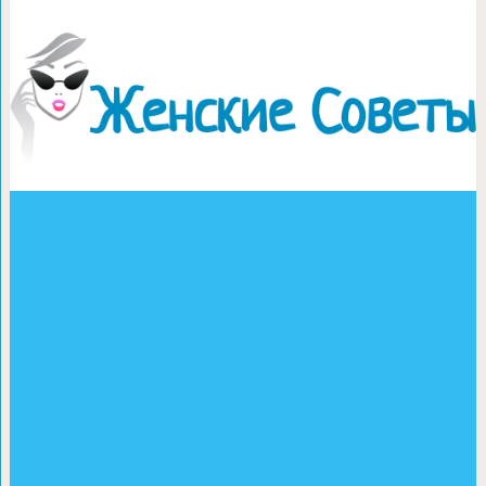
О вреде зе