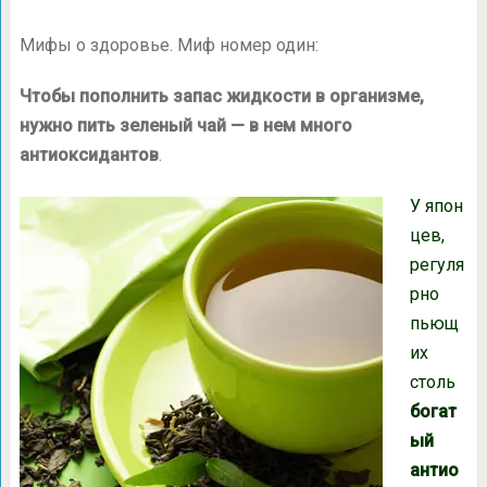
Мифы о здоровье. Миф номер один:
Чтобы пополнить запас жидкости в организме,
нужно пить зеленый чай — в нем много
антиоксидантов
.
У япон
цев,
регуля
рно
пьющ
их
столь
богат
ый
антио