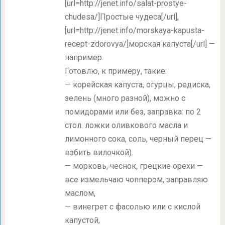
[url=http://jenet.info/salat-prostye-
chudesa/]Простые чудеса[/url],
[url=http://jenet.info/morskaya-kapusta-
recept-zdorovya/]морская капуста[/url] —
например.
Готовлю, к примеру, такие:
— корейская капуста, огурцы, редиска,
зелень (много разной), можно с
помидорами или без, заправка: по 2
стол. ложки оливкового масла и
лимонного сока, соль, черный перец —
взбить вилочкой).
— морковь, чеснок, грецкие орехи —
все измельчаю чоппером, заправляю
маслом,
— винегрет с фасолью или с кислой
капустой,