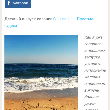
FACEBOOK
Десятый выпуск колонки
С 11 по 11 — Простые
чудеса
.
Как я уже
говорила
в прошлом
выпуске,
ускорить
исполнение
желания
и привлечь
в жизнь
больше
удачи