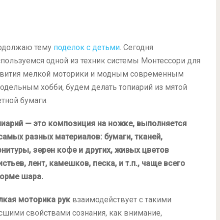
одолжаю тему
поделок с детьми
. Сегодня
пользуемся одной из техник системы Монтессори для
звития мелкой моторики и модным современным
одельным хобби, будем делать топиарий из мятой
тной бумаги.
пиарий — это композиция на ножке, выполняется
самых разных материалов: бумаги, тканей,
нитуры, зерен кофе и других, живых цветов
истьев, лент, камешков, песка, и т.п., чаще всего
форме шара.
лкая моторика рук
взаимодействует с такими
шими свойствами сознания, как внимание,