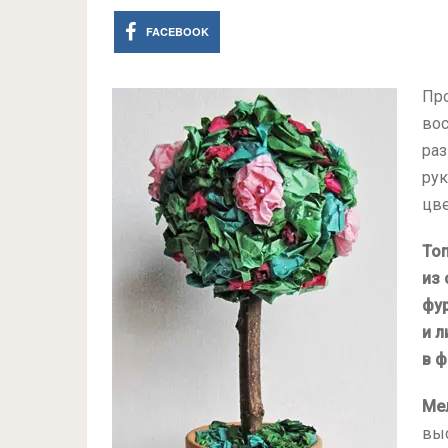
FACEBOOK
Пр
вос
ра
рук
цве
То
из 
фур
и л
в 
Ме
выс