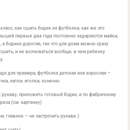
класс, как сшить бодик из футболки, как же это
лышей первые два года постоянно задираются майки,
, а бодики дорогие, так что для дома можно сразу
 сшить, и не волноваться вообще, в чем ребенку
у.
оди для примера, футболка детская или взрослая —
чка, нитки, иголки, конечно.
 рукаву, приложить готовый бодик, и по фабричному
за (см. картинку).
, главное — не застрочить рукава :)
меет шить!