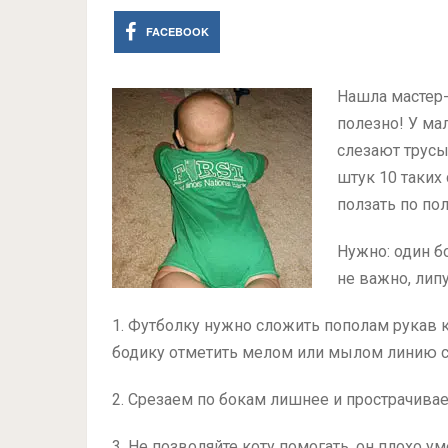
FACEBOOK
Нашла мастер-
полезно! У ма
слезают трусы
штук 10 таких
ползать по пол
Нужно: один б
не важно, липу
1. Футболку нужно сложить пополам рукав к
бодику отметить мелом или мылом линию сре
2. Срезаем по бокам лишнее и прострачиваем
3. Не позволяйте коту помогать, он плохо у