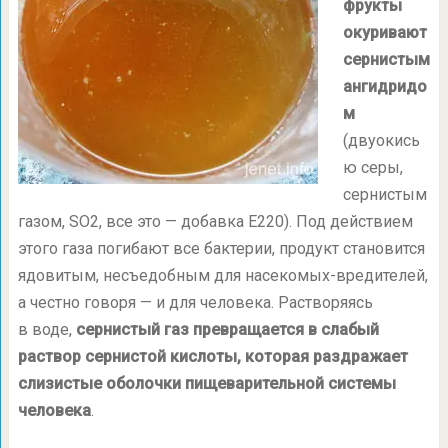
фрукты
окуривают
сернистым
ангидридо
м
(двуокись
ю серы,
сернистым
газом, SO2, все это — добавка Е220). Под действием
этого газа погибают все бактерии, продукт становится
ядовитым, несъедобным для насекомых-вредителей,
а честно говоря — и для человека. Растворяясь
в воде,
сернистый газ превращается в слабый
раствор сернистой кислоты, которая раздражает
слизистые оболочки пищеварительной системы
человека
.