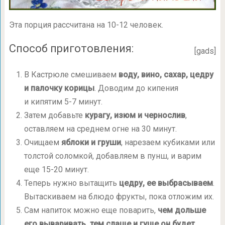
Эта порция рассчитана на 10-12 человек.
Способ приготовления:
[gads]
В Кастрюле смешиваем
воду, вино, сахар, цедру
и палочку корицы
. Доводим до кипения
и кипятим 5-7 минут.
Затем добавьте
курагу, изюм и чернослив
,
оставляем на среднем огне на 30 минут.
Очищаем
яблоки и груши
, нарезаем кубиками или
толстой соломкой, добавляем в пунш, и варим
еще 15-20 минут.
Теперь нужно вытащить
цедру, ее выбрасываем
.
Вытаскиваем на блюдо фрукты, пока отложим их.
Сам напиток можно еще поварить,
чем дольше
его вываривать, тем слаще и гуще он будет
,