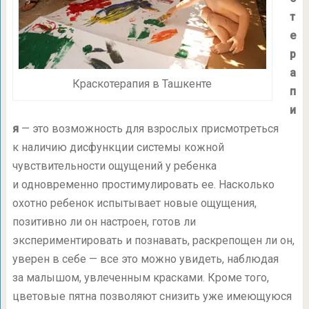
т
е
р
а
Краскотерапия в Ташкенте
п
и
я
— это возможность для взрослых присмотреться
к наличию дисфункции системы кожной
чувствительности ощущений у ребенка
и одновременно простимулировать ее. Насколько
охотно ребенок испытывает новые ощущения,
позитивно ли он настроен, готов ли
экспериментировать и познавать, раскрепощен ли он,
уверен в себе — все это можно увидеть, наблюдая
за малышом, увлеченным красками. Кроме того,
цветовые пятна позволяют снизить уже имеющуюся