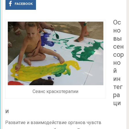
FACEBOOK
Ос
но
вы
сен
сор
но
й
ин
тег
Сеанс краскотерапии
ра
ци
и
Развитие и взаимодействие органов чувств