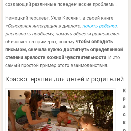
создающий различные поведенческие проблемы.
Немецкий терапевт, Улла Кислинг, в своей книге
«Сенсорная интеграция в диалоге:
понять ребенка
,
распо­знать проблему, помочь обрести равновесие»
объясняет на примерах, почему
чтобы овладеть
письмом, сначала нужно достигнуть определенной
степени зрелости кожной чувствительности
. И это
самый простой пример этого взаимодействия.
Краскотерапия для детей и родителей
К
р
а
с
к
о