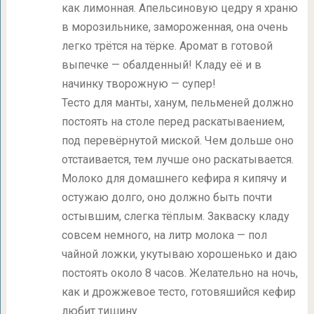
как лимонная. Апельсиновую цедру я храню
в морозильнике, замороженная, она очень
легко трётся на тёрке. Аромат в готовой
выпечке — обалденный! Кладу её и в
начинку творожную — супер!
Тесто для манты, ханум, пельменей должно
постоять на столе перед раскатываением,
под перевёрнутой миской. Чем дольше оно
отстаивается, тем лучше оно раскатывается.
Молоко для домашнего кефира я кипячу и
остужаю долго, оно должно быть почти
остывшим, слегка тёплым. Закваску кладу
совсем немного, на литр молока — пол
чайной ложки, укутываю хорошенько и даю
постоять около 8 часов. Желательно на ночь,
как и дрожжевое тесто, готовяшийся кефир
любит тишину.