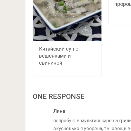
пророщ
Китайский суп с
вешенками и
свининой
ONE RESPONSE
Лина
попробую в мультипекаре на гриль 
вкусненько я уверена, т.к. овощи