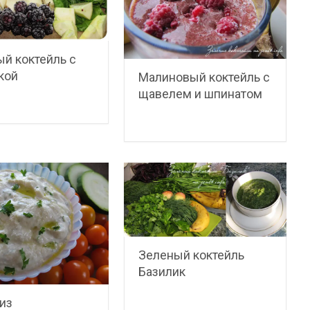
й коктейль с
кой
Малиновый коктейль с
щавелем и шпинатом
Зеленый коктейль
Базилик
из