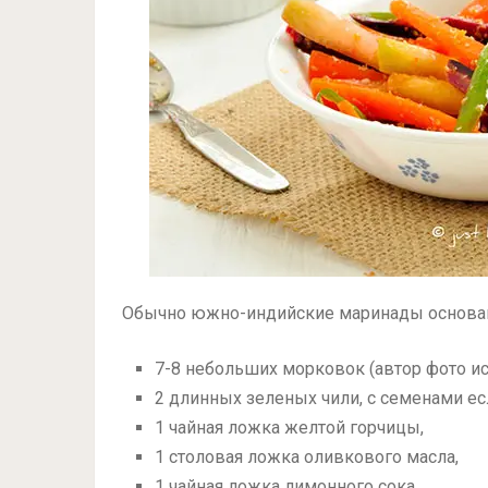
Обычно южно-индийские маринады основаны
7-8
небольших морковок (автор фото и
2 длинных зеленых чили, с семенами ес
1 чайная ложка желтой горчицы,
1 столовая ложка оливкового масла,
1 чайная ложка лимонного сока,