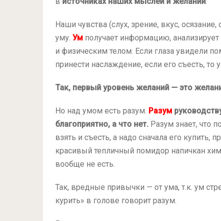
в
источниках наших мыслей и желаний
.
Наши чувства (слух, зрение, вкус, осязани
уму.
Ум
получает информацию, анализирует е
и физическим телом. Если глаза увидели по
принести наслаждение, если его съесть, то у
Так, первый уровень желаний — это желан
Но над умом есть разум.
Разум
руководству
благоприятно, а что нет.
Разум знает, что п
взять и съесть, а надо сначала его купить, 
красивый тепличный помидор напичкан хими
вообще не есть.
Так, вредные привычки — от ума, т.к. ум ст
курить» в голове говорит разум.