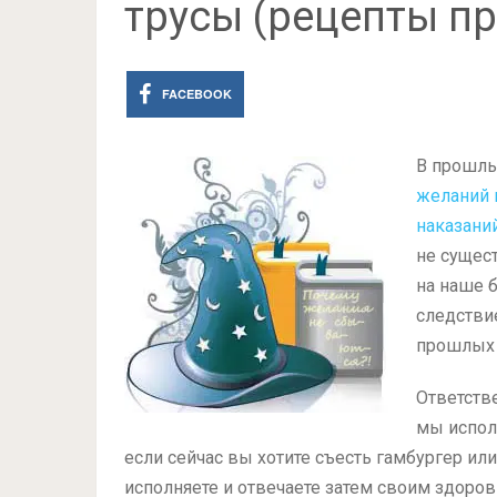
трусы (рецепты пр
FACEBOOK
В прошлы
желаний н
наказани
не сущес
на наше 
следстви
прошлых 
Ответстве
мы испол
если сейчас вы хотите съесть гамбургер ил
исполняете и отвечаете затем своим здоров