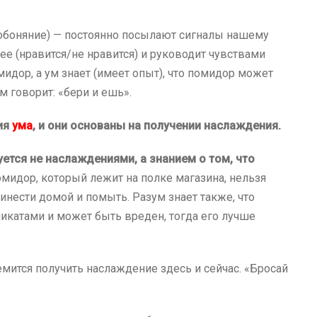
е, обоняние) — постоянно посылают сигналы нашему
е (нравится/не нравится) и руководит чувствами
мидор, а ум знает (имеет опыт), что помидор может
м говорит: «бери и ешь».
ия
ума
, и они основаны на получении наслаждения.
ется не наслаждениями, а знанием о том, что
омидор, который лежит на полке магазина, нельзя
принести домой и помыть. Разум знает также, что
катами и может быть вреден, тогда его лучше
ремится получить наслаждение здесь и сейчас. «Бросай