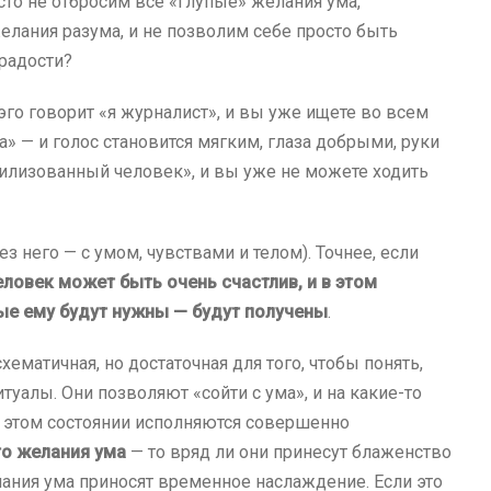
то не отбросим все «глупые» желания ума,
лания разума, и не позволим себе просто быть
радости?
эго говорит «я журналист», и вы уже ищете во всем
а» — и голос становится мягким, глаза добрыми, руки
вилизованный человек», и вы уже не можете ходить
 него — с умом, чувствами и телом). Точнее, если
ловек может быть очень счастлив, и в этом
ые ему будут нужны — будут получены
.
схематичная, но достаточная для того, чтобы понять,
туалы. Они позволяют «сойти с ума», и на какие-то
 этом состоянии исполняются совершенно
то желания ума
— то вряд ли они принесут блаженство
ания ума приносят временное наслаждение. Если это