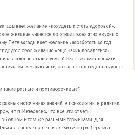
загадывает желание «похудеть и стать здоровой»,
свое желание «наестся до отвала всех этих вкусных
му Петя загадывает желание «заработать за год
ет другое свое желание «еще часик поваляться»,
изор пока не отключусь». А Настя желает поехать
остичь философию йоги, но год от года едет на курорт
ни такие разные и противоречивые?
разных источниках знаний: в психологии, в религии,
он, и т.п. Интересно, что все эти ответы
ят об одном и том же разными терминами. Для
Давайте очень коротко и схематично разберемся