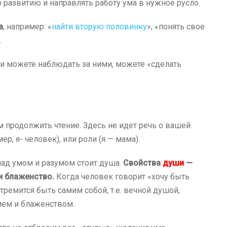
 развитию и направлять работу ума в нужное русло.
а
, например: «
найти вторую половинку
», «понять свое
.
 и можете наблюдать за ними, можете «сделать
м продолжить чтение. Здесь не идет речь о вашей
р, я- человек), или роли (я — мама).
 над умом и разумом стоит душа.
Свойства
души
—
 и блаженство.
Когда человек говорит «хочу быть
стремится быть самим собой, т.е. вечной душой,
ем и блаженством.