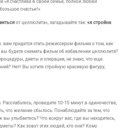
ли «я счастлива в своей семье, полной любви
 большое счастье!»
виться
от целлюлита», загадывайте так:
«я стройна
т.к. вам придется стать режиссером фильма о том, как
, вы будете снимать фильм об избавлении целлюлита?
процедуры, диеты и операции, не знаю, что еще.
аний? Нет! Вы хотите стройную красивую фигуру,
. Расслабьтесь, проведите
10-15
минут в одиночестве,
ь, что желание сбылось. Понаблюдайте за тем, что
к вы улыбаетесь? Что вокруг вас, где вы находитесь,
едметы? Как зовут этих людей, кто они? Кому