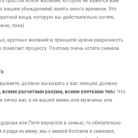
ть простое ясное желание, которое не кажется вам
о вашим убеждениям) занять много времени. Это
кретной вещи, которую вы действительно хотите,
жно, пока).
ных, крупных желаний в принципе нужна уверенность
о помогает процессу. Поэтому очень кстати сначала
ть
агадываете, должно вызывать у вас эмоции, должно
всеми расчетами разума, всеми клетками тел
а. Что
ся лично вас, а не вашей мамы или мужчины или
здорова или Петя вернулся в семью, то обязательно
а и рада за маму, мы с мамой болтаем и смеемся,