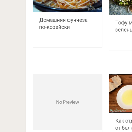
Домашняя фунчеза
Тофу 
по-корейски
зелен
Как от
от бел