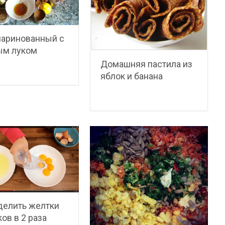
маринованный с
ым луком
Домашняя пастила из
яблок и банана
делить желтки
ков в 2 раза