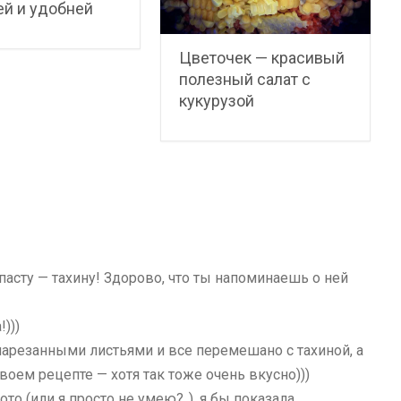
й и удобней
Цветочек — красивый
полезный салат с
кукурузой
сту — тахину! Здорово, что ты напоминаешь о ней
)))
е нарезанными листьями и все перемешано с тахиной, а
твоем рецепте — хотя так тоже очень вкусно)))
то (или я просто не умею?..), я бы показала…