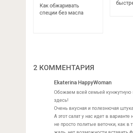
быстре
Как обжаривать
специи без масла
2 КОММЕНТАРИЯ
Ekaterina HappyWoman
Обожаем всей семьей кунжутную па
здесь!
Очень вкусная и полезнючая штука!
А этот салат у нас идет в вариант
не просто политые веточки, как в 
жаль, нет возможности вставить фо