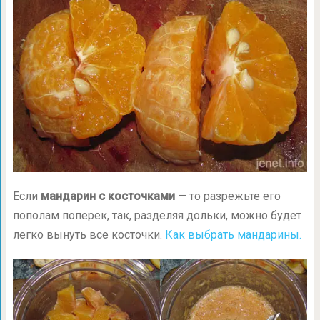
Если
мандарин с косточками
— то разрежьте его
пополам поперек, так, разделяя дольки, можно будет
легко вынуть все косточки.
Как выбрать мандарины.