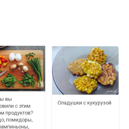
бы вы
Оладушки с кукурузой
овили с этим
м продуктов?
о, помидоры,
шампиньоны,