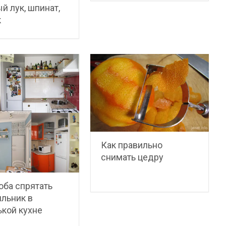
й лук, шпинат,
к
Как правильно
снимать цедру
оба спрятать
льник в
кой кухне