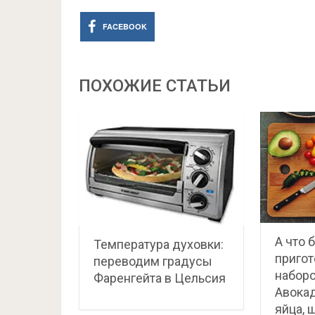
FACEBOOK
ПОХОЖИЕ СТАТЬИ
А что 
Температура духовки:
пригот
переводим градусы
наборо
Фаренгейта в Цельсия
Авокад
яйца, 