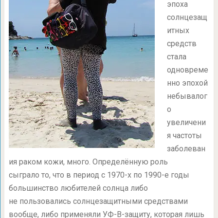
эпоха
солнцезащ
итных
средств
стала
одновреме
нно эпохой
небывалог
о
увеличени
я частоты
заболеван
ия раком кожи, много. Определённую роль
сыграло то, что в период с
1970-х
по
1990-е
годы
большинство любителей солнца либо
не пользовались солнцезащитными средствами
вообще, либо применяли УФ-В-защиту, которая лишь