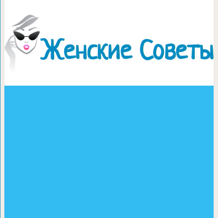
Вред или польза загара и