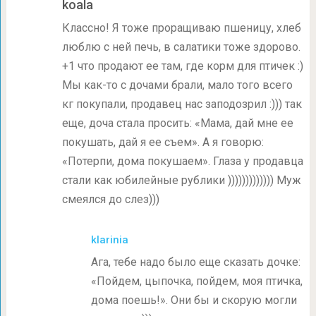
koala
Классно! Я тоже проращиваю пшеницу, хлеб
люблю с ней печь, в салатики тоже здорово.
+1 что продают ее там, где корм для птичек :)
Мы как-то с дочами брали, мало того всего
кг покупали, продавец нас заподозрил :))) так
еще, доча стала просить: «Мама, дай мне ее
покушать, дай я ее съем». А я говорю:
«Потерпи, дома покушаем». Глаза у продавца
стали как юбилейные рублики ))))))))))))) Муж
смеялся до слез)))
klarinia
Ага, тебе надо было еще сказать дочке:
«Пойдем, цыпочка, пойдем, моя птичка,
дома поешь!». Они бы и скорую могли