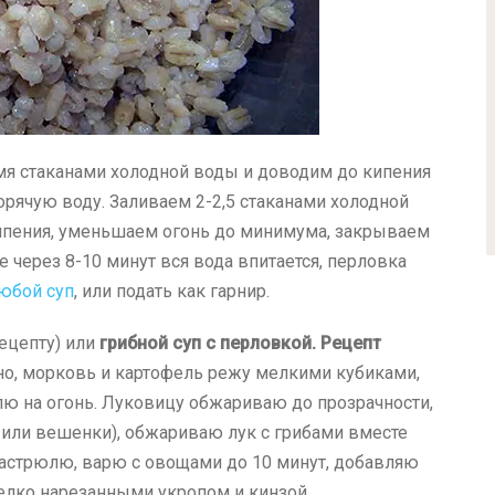
мя стаканами холодной воды и доводим до кипения
горячую воду. Заливаем
2-2,5
стаканами холодной
кипения, уменьшаем огонь до минимума, закрываем
же через
8-10
минут вся вода впитается, перловка
юбой суп
, или подать как гарнир.
ецепту) или
грибной суп с перловкой. Рецепт
ьно, морковь и картофель режу мелкими кубиками,
лю на огонь. Луковицу обжариваю до прозрачности,
ли вешенки), обжариваю лук с грибами вместе
кастрюлю, варю с овощами до 10 минут, добавляю
мелко нарезанными укропом и кинзой.