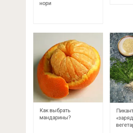
нори
Как выбрать
Пикан
мандарины?
«заряд
вегета