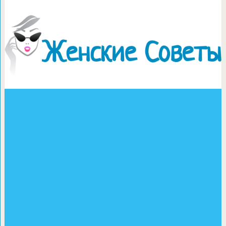
Сыроедческие печенья из ф